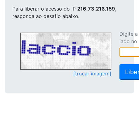
Para liberar o acesso
do IP
216.73.216.159
,
responda ao desafio abaixo.
Digite 
lado no
[trocar imagem]